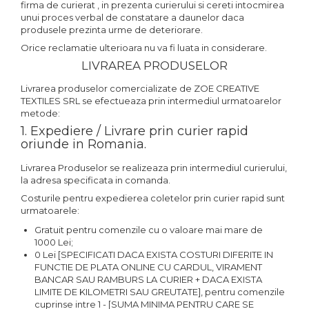
firma de curierat , in prezenta curierului si cereti intocmirea
unui proces verbal de constatare a daunelor daca
produsele prezinta urme de deteriorare.
Orice reclamatie ulterioara nu va fi luata in considerare.
LIVRAREA PRODUSELOR
Livrarea produselor comercializate de ZOE CREATIVE
TEXTILES SRL se efectueaza prin intermediul urmatoarelor
metode:
1. Expediere / Livrare prin curier rapid
oriunde in Romania.
Livrarea Produselor se realizeaza prin intermediul curierului,
la adresa specificata in comanda.
Costurile pentru expedierea coletelor prin curier rapid sunt
urmatoarele:
Gratuit pentru comenzile cu o valoare mai mare de
1000 Lei;
0 Lei [SPECIFICATI DACA EXISTA COSTURI DIFERITE IN
FUNCTIE DE PLATA ONLINE CU CARDUL, VIRAMENT
BANCAR SAU RAMBURS LA CURIER + DACA EXISTA
LIMITE DE KILOMETRI SAU GREUTATE], pentru comenzile
cuprinse intre 1 - [SUMA MINIMA PENTRU CARE SE