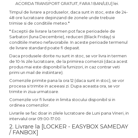
ACORDA TRANSPORT GRATUIT, FARA 1 BAN/LEU] lei.
Timpul de livrare a produselor, daca sunt in stoc, este de 24-
48 ore lucratoare depinzand de zonele unde trebuie
trimise si de conditiile meteo.*
* Exceptii de livrare la termen pot face perioadele de
Sarbatori (luna Decembrie), reduceri (Black Friday) si
conditiile meteo nefavorabile. In aceste perioade termenul
de livrare standard poate fi depasit.
Daca produsele dorite nu sunt in stoc, se vor livra in termen
de 10-14 zile lucratoare, de la primirea comenzii (daca acest
produs mai este disponibil la furnizori, in caz contrar veti
primi un mail de instiintare).
Comenzile primite pana la ora 12 (daca sunt in stoc), se vor
procesa si trimite in aceeasi zi. Dupa aceasta ora, se vor
trimite in ziua urmatoare.
Comenzile vor fi livrate in limita stocului disponibil si in
ordinea comenzilor.
Livrarile se fac doar in zilele lucratoare de Luni pana Vineri, in
intervalul orar 09:00-17:00.
2. Livrare la [LOCKER - EASYBOX SAMEDAY
/ FANBOX]