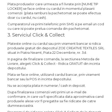
Plata produselor care urmeaza a fi livrate prin [NUME TIP
LOCKER] se face online cu cardul in momentul plasarii
comenzii (plata ramburs la pachetomat se poate efectua
doar cu cardul, nu cash).
Cumparatorul va primi telefonic prin SMS si pe email un cod
cu care isi poate prelua comanda din pachetomat.
3. Serviciul Click & Collect
Plateste online cu cardul sau prin virament bancar si ridica
produsele gratuit din depozitul ZOE CREATIVE TEXTILES SRL
situat in Piatra Neamt, Piata 22 Decembrie, nr. 3d.
In pagina de finalizare comanda, la sectiunea Metoda de
Livrare, alegeti Click & Collect - Ridica GRATUIT din incinta
depozitului.
Plata se face online, utilizand cardul bancar, prin virament
bancar sau la POS in incinta depozitului.
Nu se accepta plata in numerar / cash in depozit.
Dupa finalizarea comenzii veti primi un e-mail de
confirmare, in care va fi specificata data aproximativa cand
produsele alese vor fi pregatite sa fie ridicate de catre
dumneavoastra.