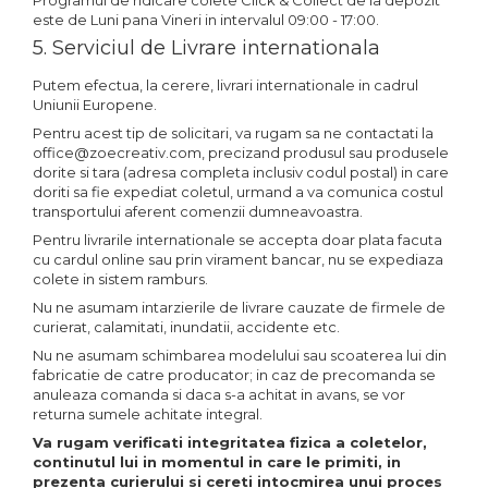
Programul de ridicare colete Click & Collect de la depozit
este de Luni pana Vineri in intervalul 09:00 - 17:00.
5. Serviciul de Livrare internationala
Putem efectua, la cerere, livrari internationale in cadrul
Uniunii Europene.
Pentru acest tip de solicitari, va rugam sa ne contactati la
office@zoecreativ.com, precizand produsul sau produsele
dorite si tara (adresa completa inclusiv codul postal) in care
doriti sa fie expediat coletul, urmand a va comunica costul
transportului aferent comenzii dumneavoastra.
Pentru livrarile internationale se accepta doar plata facuta
cu cardul online sau prin virament bancar, nu se expediaza
colete in sistem ramburs.
Nu ne asumam intarzierile de livrare cauzate de firmele de
curierat, calamitati, inundatii, accidente etc.
Nu ne asumam schimbarea modelului sau scoaterea lui din
fabricatie de catre producator; in caz de precomanda se
anuleaza comanda si daca s-a achitat in avans, se vor
returna sumele achitate integral.
Va rugam verificati integritatea fizica a coletelor,
continutul lui in momentul in care le primiti, in
prezenta curierului si cereti intocmirea unui proces