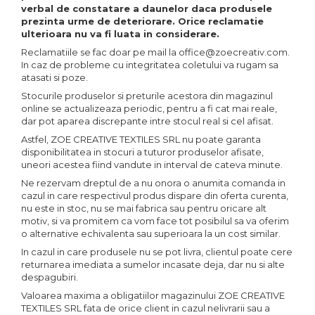
verbal de constatare a daunelor daca produsele
prezinta urme de deteriorare. Orice reclamatie
ulterioara nu va fi luata in considerare.
Reclamatiile se fac doar pe mail la office@zoecreativ.com.
In caz de probleme cu integritatea coletului va rugam sa
atasati si poze.
Stocurile produselor si preturile acestora din magazinul
online se actualizeaza periodic, pentru a fi cat mai reale,
dar pot aparea discrepante intre stocul real si cel afisat.
Astfel, ZOE CREATIVE TEXTILES SRL nu poate garanta
disponibilitatea in stocuri a tuturor produselor afisate,
uneori acestea fiind vandute in interval de cateva minute.
Ne rezervam dreptul de a nu onora o anumita comanda in
cazul in care respectivul produs dispare din oferta curenta,
nu este in stoc, nu se mai fabrica sau pentru oricare alt
motiv, si va promitem ca vom face tot posibilul sa va oferim
o alternative echivalenta sau superioara la un cost similar.
In cazul in care produsele nu se pot livra, clientul poate cere
returnarea imediata a sumelor incasate deja, dar nu si alte
despagubiri.
Valoarea maxima a obligatiilor magazinului ZOE CREATIVE
TEXTILES SRL fata de orice client in cazul nelivrarii sau a