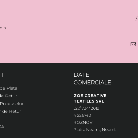
dia
I
DATE
COMERCIALE
de Plata
 de Retur
ZOE CREATIVE
TEXTILES SRL
 Produselor
J27/ 734/ 2019
 de Retur
41226740
ROZNOV
SAL
Piatra Neamt, Neamt