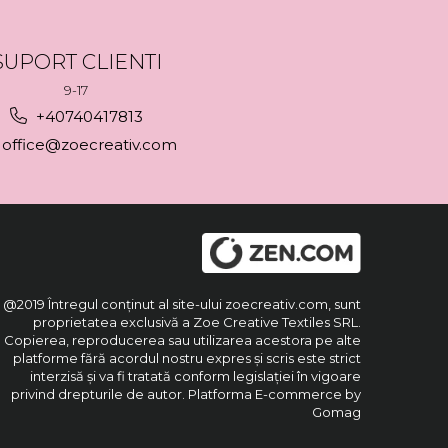
SUPORT CLIENTI
9-17
+40740417813
office@zoecreativ.com
@2019 Întregul conținut al site-ului zoecreativ.com, sunt
proprietatea exclusivă a Zoe Creative Textiles SRL.
Copierea, reproducerea sau utilizarea acestora pe alte
platforme fără acordul nostru expres și scris este strict
interzisă și va fi tratată conform legislației în vigoare
privind drepturile de autor.
Platforma E-commerce by
Gomag