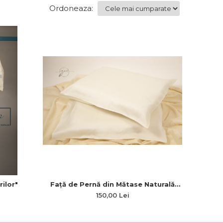
Ordoneaza:
Față de Pernă din Mătase Naturală
ilor"
100% Anti-Aging
150,00 Lei