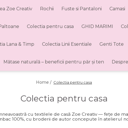
ea Zoe Creativ
Rochii
Fuste si Pantaloni
Camasi
 Paltoane
Colectia pentru casa
GHID MARIMI
Co
tia Lana & Timp
Colectia Linii Esentiale
Genti Tote
Mătase naturală – beneficii pentru păr și ten
Despre
Home /
Colectia pentru casa
Colectia pentru casa
avoastră cu textilele de casă Zoe Creativ — fețe de masă, t
umbac 100%, cu broderii de autor concepute în atelierul no