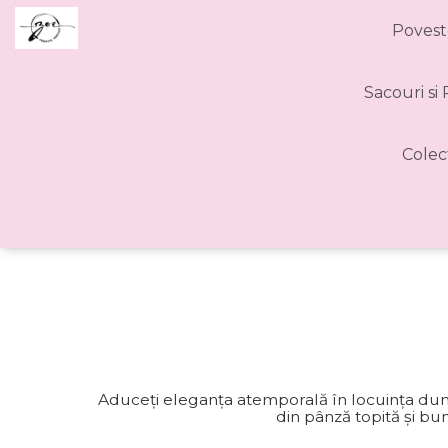
Povest
Sacouri si
Colec
Aduceți eleganța atemporală în locuința dumne
din pânză topită și b