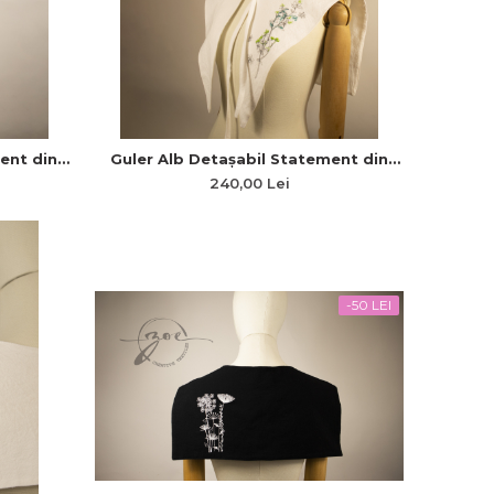
ent din
Guler Alb Detașabil Statement din
 și Spate
Pânză Topită cu Colțuri Lungi și
240,00 Lei
Broderie Minimală
-50 LEI