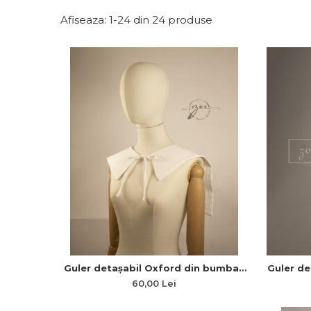
Afiseaza:
1-
24
din
24
produse
Guler detașabil Oxford din bumbac
Guler de
alb – Stil Clasic
– el
60,00 Lei