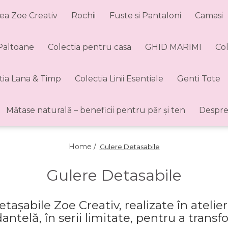
ea Zoe Creativ
Rochii
Fuste si Pantaloni
Camasi
 Paltoane
Colectia pentru casa
GHID MARIMI
Co
tia Lana & Timp
Colectia Linii Esentiale
Genti Tote
Mătase naturală – beneficii pentru păr și ten
Despre
Home /
Gulere Detasabile
Gulere Detasabile
așabile Zoe Creativ, realizate în atelie
elă, în serii limitate, pentru a transf