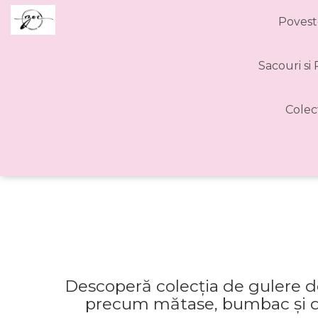
Povest
Sacouri si
Colec
Descoperă colecția de gulere det
precum mătase, bumbac și dant