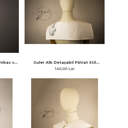
umbac cu
Guler Alb Detașabil Pătrat Stil
„Eleganța
Academic din Pânză Topită cu
140,00 Lei
Broderie Neagră Păpădie