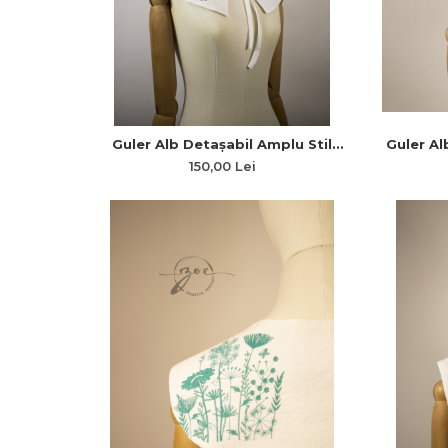
Guler Alb Detașabil Amplu Stil
Guler Al
Academic din Pânză Topită cu
Pânză 
150,00 Lei
Broderie Florală Stilizată