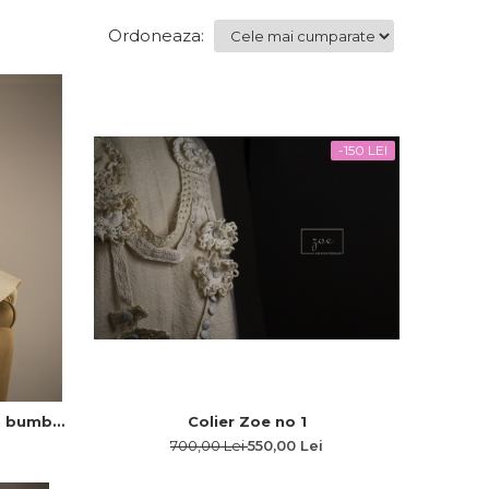
Ordoneaza:
-150 LEI
in bumbac
Colier Zoe no 1
700,00 Lei
550,00 Lei