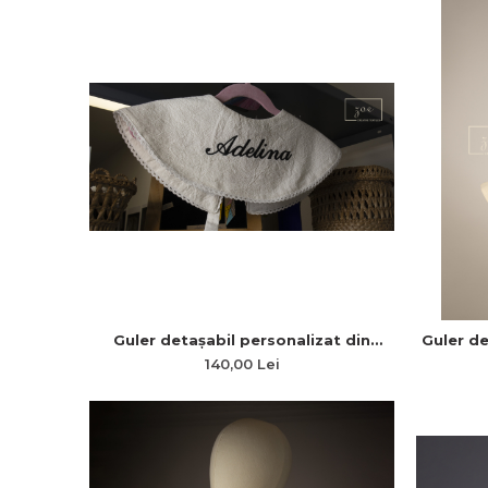
Guler detașabil personalizat din
Guler d
bumbac cu broderie text și dantelă
broderi
140,00 Lei
„Eleganță Art Nouveau”