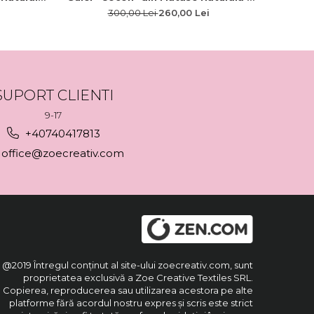
Editie limitata
300,00 Lei
260,00 Lei
SUPORT CLIENTI
9-17
+40740417813
office@zoecreativ.com
@2019 Întregul conținut al site-ului zoecreativ.com, sunt
proprietatea exclusivă a Zoe Creative Textiles SRL.
Copierea, reproducerea sau utilizarea acestora pe alte
platforme fără acordul nostru expres și scris este strict