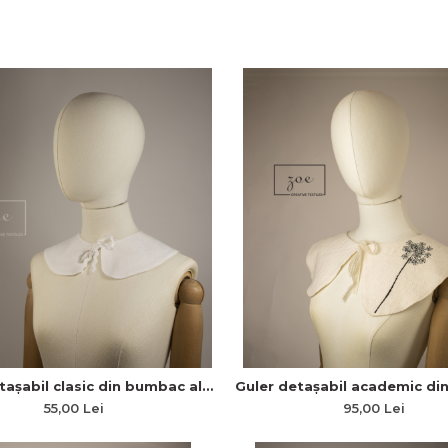
tașabil clasic din bumbac alb
Guler detașabil academic d
eganța discretă a stilului
cu broderie Păpădie
55,00 Lei
95,00 Lei
academic