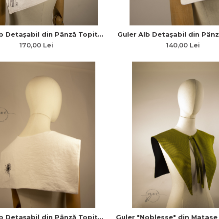
b Detașabil din Pânză Topită
Guler Alb Detașabil din Pân
derie Minimal Flori de Câmp
cu Broderie Flori de Câm
170,00 Lei
140,00 Lei
b Detașabil din Pânză Topită
Guler "Noblesse" din Matase