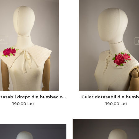
etașabil drept din bumbac cu
Guler detașabil din bumb
e bujor și dantelă „Primăvară
broderie bujor și dantelă „P
190,00 Lei
190,00 Lei
Veșnică”
Veșnică”