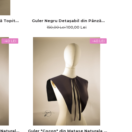
ză Topită
Guler Negru Detașabil din Pânză
p Zoe
Topită cu Broderie Albă Modernă Flori
150,00 Lei
100,00 Lei
de Câmp
-40 LEI
-40 LEI
 Naturala
Guler "Cocon" din Matase Naturala -