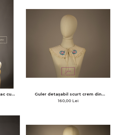
ac cu
Guler detașabil scurt crem din
rimăvară
bumbac cu broderie florală și dantelă
160,00 Lei
„Eleganța Florilor Victoriane”