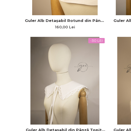
Guler Alb Detașabil Rotund din Pânză
Guler Al
Topită cu Broderie Minimal pe Spate
cu Bro
160,00 Lei
Flori de Câmp
-30 LEI
Guler Alb Detașabil din Pânză Topită
Guler Al