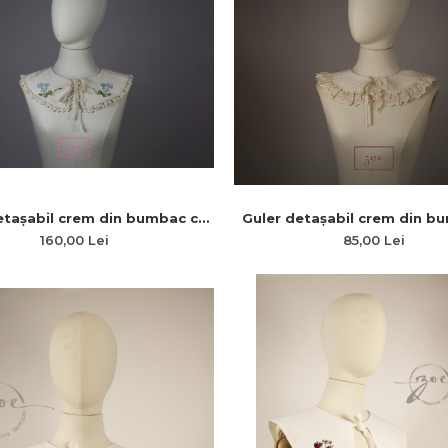
etașabil crem din bumbac cu
Guler detașabil crem din b
și broderie florală „Eleganța
dantelă și broderie florală 
160,00 Lei
85,00 Lei
Florilor Victoriane”
Florilor Victoriane”