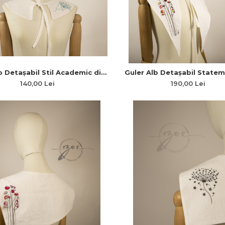
b Detașabil Stil Academic din
Guler Alb Detașabil Statem
Topită cu Broderie Păpădie
Pânză Topită cu Colțuri Lungi
140,00 Lei
190,00 Lei
Rotund