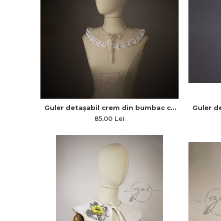
Guler d
Guler detașabil crem din bumbac cu
dantelă 
dantelă lată „Eleganță Clasică”
85,00 Lei