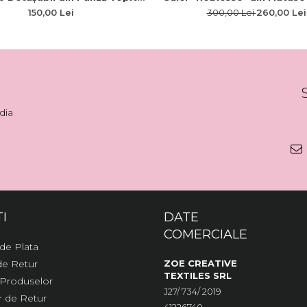
roderie Păpădie și Colțuri
- Editie limitata
150,00 Lei
300,00 Lei
260,00 Lei
Academice
dia
I
DATE
COMERCIALE
de Plata
 de Retur
ZOE CREATIVE
TEXTILES SRL
 Produselor
J27/ 734/ 2019
 de Retur