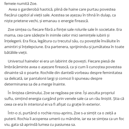
femeie numită Zoe.
Avea o garderobă haotică, plină de haine care purtau povestea
fiecărui capitol al vieții sale. Acestea se așezau în tihnă în dulap, ca
niște prietene vechi, și emanau o energie firească.
Zoe simțea cu fiecare fibră a ființei sale rolurile sale în societate. Era
mama, cea care sădește în inimile celor mici semințele iubirii și
înțelegerii. Era fiica, legătura cu trecutul său, cu poveștile învăluite în
amintiri și înțelepciune. Era partenera, sprijinindu-și jumătatea în toate
bătăliile vieții.
Universul hainelor ei era un labirint de povești. Fiecare piesă de
îmbrăcăminte avea o așezare firească, ca și cum îi cunoștea povestea
dinainte să o poarte. Rochiile din dantelă vorbeau despre feminitatea
sa delicată, iar pantalonii largi și comozi îi spuneau despre
determinarea sa de a merge înainte.
În liniștea căminului, Zoe se regăsea pe sine. Își asculta propriul
suflu, simțind energia curgând prin venele sale ca un râu liniștit. Știa că
ceea ce era în interiorul ei va fi afișat cu grație în exterior.
Într-o zi, purtând o rochie rosu-aprins, Zoe s-a simțit ca o zeiță a
puterii. Rochia îi acoperea umerii cu mândrie, iar ea se simțea ca un foc
viu, gata să aprindă lumea cu pasiunea sa.