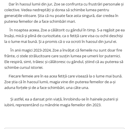
Dar în haosul lumii din jur, Zoe se confrunta cu frustrări personale și
colective. Vedea nedreptăți și dorea să schimbe lumea pentru
generațiile viitoare. Știa că nu poate face asta singură, dar credea în
puterea femeilor de a face schimbări mari.
În noaptea aceea, Zoe a călătorit cu gândul în timp. S-a regăsit pe ea
însăși, mică și plină de curiozitate, ca o fetiță care visa cu ochii deschiși
la o lume mai bună. Și a promis că o va ocroti în haosul din jurul ei.
În anii magici 2023-2024, Zoe a învățat că femeile nu sunt doar fire
frânte, ci stele strălucitoare care susțin lumea pe umerii lor puternici.
Ele respiră, simt, trăiesc și călătoresc cu gândul, știind că au puterea să
schimbe cursul istoriei.
Fiecare femeie are în ea acea fetiță care visează la o lume mai bună.
Zoe știa că în haosul lumii, magia vine din puterea femeilor de a-și
aduna forțele și de a face schimbări, una câte una.
Și astfel, ea a dansat prin viață, înrobindu-se în hainele puterii și
iubirii, reprezentând cu mândrie magia femeilor din 2023.