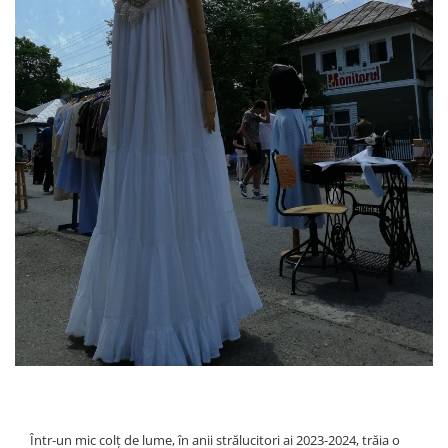
Într-un mic colț de lume, în anii strălucitori ai 2023-2024, trăia o