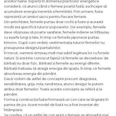
acestor haine. Experții în domeniul practicilor energetice
consideră, că atunci când o femeie poartă fustă, ea începe să
acumuleze energia inerentă a feminității. Prin urmare, fusta
reprezintă un simbol sacru pentru fiecare femeie.
Din antichitate, femeile purtau doar rochii și fuste și această
modă era specifică tuturor popoarelor. De exemplu, femeile
slave obișnuiau să poarte sarafane, femeile indiene se înfășurau
cu eșarfe lungi și late, în timp ce femeile japoneze purtau
kimono. După cum vedeți, vestimentația tuturor femeilor nu
presupunea designul pantalonilor.
În trecut, oamenii simțeau mult mai subtil legătura lor cu forțele
naturii. Și era bine cunoscut faptul că femeile se deosebesc de
bărbați nu doar fizic. Bărbații și femeile au energii diferite.
Bărbații trebuiau să atragă energia din spațiu. În timp ce femeile
absorbeau energia din pământ.
Dacă vorbim de astfel de concepte precum dragostea,
sensibilitatea, grija, mila, tandrețea, atunci desigur le putem
atribui doar femeilor. Toate aceste concepte se referă și la
pământ.
Forma și construcția fustei formează un con care se lărgește în
partea de jos. Acest model de fustă nu a fost inventat din
întâmplare.
Se credea, că un astfel de con ajută o femeie se absoarbă mai