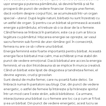
ușor energia și puterea pământului, să devină fertilă și să fie
prosperă din punct de vedere financiar. Energia unei femei,
dacă vorbim despre corpul fizic, se acumulează într-un organ
special – uterul. După legile naturii, bărbații nu sunt înzestrați cu
un astfel de organ. Și pentru ca un bărbat să primească această
energie a pământului, el trebuie să o ia doar de la o femeie.
Când femeia se îmbracă în pantaloni, este ca și cum ar bloca
legătura cu pământul. Mișcarea energiei se oprește, iar vasul
sacru feminin sub formă de uter rămâne gol. În consecință,
femeia nu are ce să-i ofere unui bărbat.
Energia feminină este foarte importantă pentru bărbat. Această
energie face bărbatul mai calm, mai echilibrat și mai stabil din
punct de vedere emoțional. Dacă bărbatul are acces la energia
feminină, el va dori întotdeauna să se implice în munca creativă.
Când un bărbat este lipsit de dragostea și tandrețea femeii, el
devine agresiv, crud și grosolan.
Sunt destul de multe femei, care nu poartă fuste deloc. Se
îmbracă numai în pantaloni sau blugi. Dar, din punct de vedere
energetic, o astfel de femeie își întărește și își hrănește spiritul
într-un mod care îi este străin, adică bărbătesc. Ca urmare,
interacțiunea unui bărbat cu o femeie are loc ca și cum ar fi fost
și ea un bărbat. Din punct de vedere energetic, acest lucru se