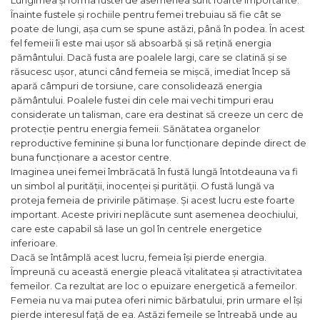
Înainte fustele și rochiile pentru femei trebuiau să fie cât se
poate de lungi, așa cum se spune astăzi, până în podea. În acest
fel femeii îi este mai ușor să absoarbă și să rețină energia
pământului. Dacă fusta are poalele largi, care se clatină și se
răsucesc ușor, atunci când femeia se mișcă, imediat încep să
apară câmpuri de torsiune, care consolidează energia
pământului. Poalele fustei din cele mai vechi timpuri erau
considerate un talisman, care era destinat să creeze un cerc de
protecție pentru energia femeii. Sănătatea organelor
reproductive feminine și buna lor funcționare depinde direct de
buna funcționare a acestor centre.
Imaginea unei femei îmbrăcată în fustă lungă întotdeauna va fi
un simbol al purității, inocenței și purității. O fustă lungă va
proteja femeia de privirile pătimașe. Și acest lucru este foarte
important. Aceste priviri neplăcute sunt asemenea deochiului,
care este capabil să lase un gol în centrele energetice
inferioare.
Dacă se întâmplă acest lucru, femeia își pierde energia.
Împreună cu această energie pleacă vitalitatea și atractivitatea
femeilor. Ca rezultat are loc o epuizare energetică a femeilor.
Femeia nu va mai putea oferi nimic bărbatului, prin urmare el își
pierde interesul față de ea. Astăzi femeile se întreabă unde au