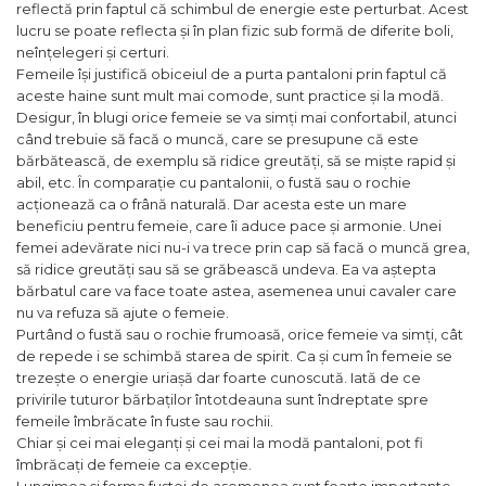
reflectă prin faptul că schimbul de energie este perturbat. Acest
lucru se poate reflecta și în plan fizic sub formă de diferite boli,
neînțelegeri și certuri.
Femeile își justifică obiceiul de a purta pantaloni prin faptul că
aceste haine sunt mult mai comode, sunt practice și la modă.
Desigur, în blugi orice femeie se va simți mai confortabil, atunci
când trebuie să facă o muncă, care se presupune că este
bărbătească, de exemplu să ridice greutăți, să se miște rapid și
abil, etc. În comparație cu pantalonii, o fustă sau o rochie
acționează ca o frână naturală. Dar acesta este un mare
beneficiu pentru femeie, care îi aduce pace și armonie. Unei
femei adevărate nici nu-i va trece prin cap să facă o muncă grea,
să ridice greutăți sau să se grăbească undeva. Ea va aștepta
bărbatul care va face toate astea, asemenea unui cavaler care
nu va refuza să ajute o femeie.
Purtând o fustă sau o rochie frumoasă, orice femeie va simți, cât
de repede i se schimbă starea de spirit. Ca și cum în femeie se
trezește o energie uriașă dar foarte cunoscută. Iată de ce
privirile tuturor bărbaților întotdeauna sunt îndreptate spre
femeile îmbrăcate în fuste sau rochii.
Chiar și cei mai eleganți și cei mai la modă pantaloni, pot fi
îmbrăcați de femeie ca excepție.
Lungimea și forma fustei de asemenea sunt foarte importante.