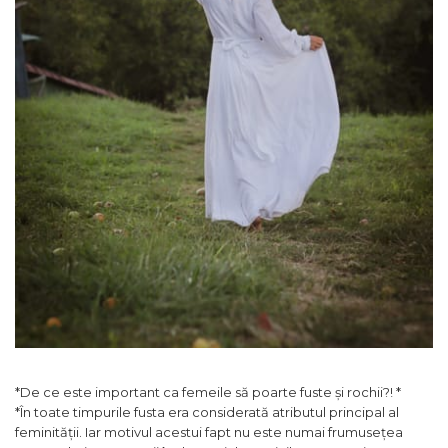
*De ce este important ca femeile să poarte fuste și rochii?! *
*În toate timpurile fusta era considerată atributul principal al
feminității. Iar motivul acestui fapt nu este numai frumusețea