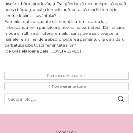
dispărut bărbații adevărați. Dar gândiți-vă de unde pot să apară
acești bărbați, dacă și femeile au încetat să mai fie femei în
sensul deplin al cuvântului?
Femeile sunt conștiente că renunță la feminitatea lor,
îmbrăcându-se în pantaloni și alte haine bărbătești. Din fericire,
moda din ultimii ani oferă femeilor șansa de a se întoarce la
hainele feminine, de a absorbi puterea pământului și de a dărui
bărbatului iubit toată feminitatea lor.*
(de Graziela Ioana Zela). LOVE! RESPECT!
Postarea urmatoare
Postarea anterioara