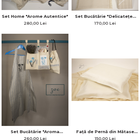
Set Home "Arome Autentice"
Set Bucătărie "Delicatețea
Bujorilor"
280,00 Lei
170,00 Lei
Față de Pernă din Mătase
Set Bucătărie "Aroma
Naturală 100% Anti-Aging
Florilor"
150,00 Lei
260,00 Lei