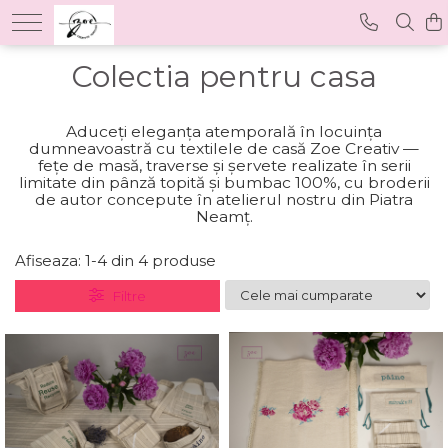
Colectia pentru casa
Aduceți eleganța atemporală în locuința
dumneavoastră cu textilele de casă Zoe Creativ —
fețe de masă, traverse și șervete realizate în serii
limitate din pânză topită și bumbac 100%, cu broderii
de autor concepute în atelierul nostru din Piatra
Neamț.
Afiseaza:
1-
4
din
4
produse
Filtre