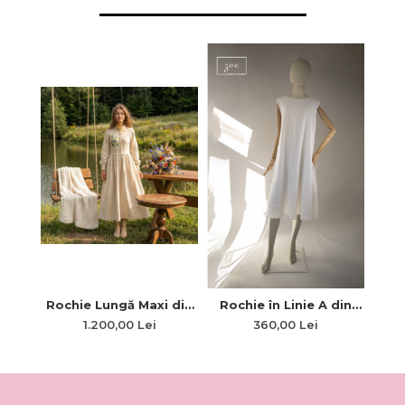
Rochie Lungă Maxi din
Roc
Rochie în Linie A din
Pânză Topită cu Model
Topi
Pânză Topită Robustă
1.200,00 Lei
360,00 Lei
în Relief, Broderie și Plii
M
cu Buzunare Ascunse
„Zoe”
Pl
„Adierea Verii”