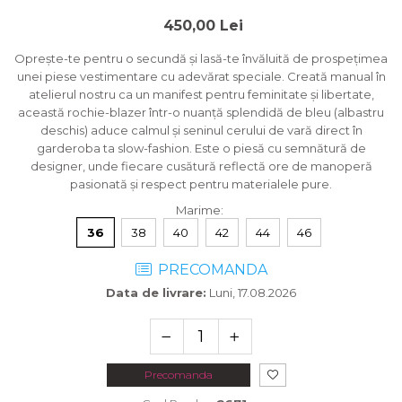
450,00 Lei
Oprește-te pentru o secundă și lasă-te învăluită de prospețimea
unei piese vestimentare cu adevărat speciale. Creată manual în
atelierul nostru ca un manifest pentru feminitate și libertate,
această rochie-blazer într-o nuanță splendidă de bleu (albastru
deschis) aduce calmul și seninul cerului de vară direct în
garderoba ta slow-fashion. Este o piesă cu semnătură de
designer, unde fiecare cusătură reflectă ore de manoperă
pasionată și respect pentru materialele pure.
Marime
:
36
38
40
42
44
46
PRECOMANDA
Data de livrare:
Luni, 17.08.2026
Precomanda