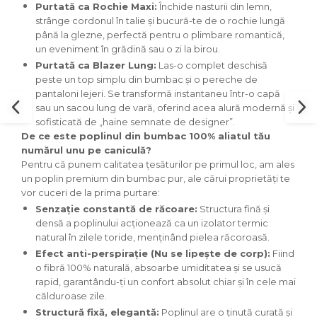
Purtată ca Rochie Maxi:
Închide nasturii din lemn,
strânge cordonul în talie și bucură-te de o rochie lungă
până la glezne, perfectă pentru o plimbare romantică,
un eveniment în grădină sau o zi la birou.
Purtată ca Blazer Lung:
Las-o complet deschisă
peste un top simplu din bumbac și o pereche de
pantaloni lejeri. Se transformă instantaneu într-o capă
sau un sacou lung de vară, oferind acea alură modernă și
sofisticată de „haine semnate de designer”.
De ce este poplinul din bumbac 100% aliatul tău
numărul unu pe caniculă?
Pentru că punem calitatea țesăturilor pe primul loc, am ales
un poplin premium din bumbac pur, ale cărui proprietăți te
vor cuceri de la prima purtare:
Senzație constantă de răcoare:
Structura fină și
densă a poplinului acționează ca un izolator termic
natural în zilele toride, menținând pielea răcoroasă.
Efect anti-perspirație (Nu se lipește de corp):
Fiind
o fibră 100% naturală, absoarbe umiditatea și se usucă
rapid, garantându-ți un confort absolut chiar și în cele mai
călduroase zile.
Structură fixă, elegantă:
Poplinul are o ținută curată și