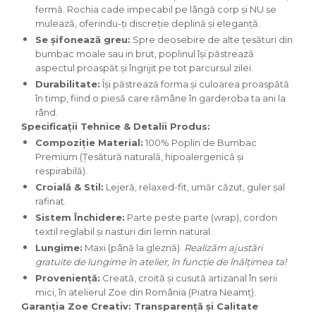
fermă. Rochia cade impecabil pe lângă corp și NU se
mulează, oferindu-ți discreție deplină și eleganță.
Se șifonează greu:
Spre deosebire de alte țesături din
bumbac moale sau in brut, poplinul își păstrează
aspectul proaspăt și îngrijit pe tot parcursul zilei.
Durabilitate:
Își păstrează forma și culoarea proaspătă
în timp, fiind o piesă care rămâne în garderoba ta ani la
rând.
Specificații Tehnice & Detalii Produs:
Compoziție Material:
100% Poplin de Bumbac
Premium (Țesătură naturală, hipoalergenică și
respirabilă).
Croială & Stil:
Lejeră, relaxed-fit, umăr căzut, guler șal
rafinat.
Sistem Închidere:
Parte peste parte (wrap), cordon
textil reglabil și nasturi din lemn natural.
Lungime:
Maxi (până la gleznă).
Realizăm ajustări
gratuite de lungime în atelier, în funcție de înălțimea ta!
Proveniență:
Creată, croită și cusută artizanal în serii
mici, în atelierul Zoe din România (Piatra Neamț).
Garanția Zoe Creativ: Transparență și Calitate