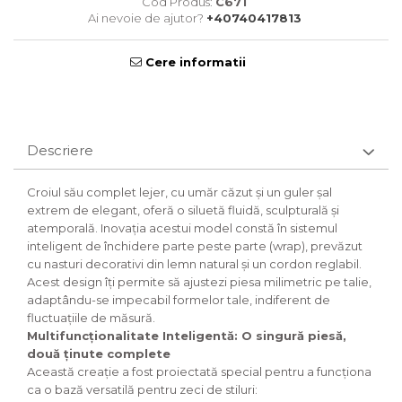
Cod Produs:
C671
Ai nevoie de ajutor?
+40740417813
Cere informatii
Descriere
Croiul său complet lejer, cu umăr căzut și un guler șal
extrem de elegant, oferă o siluetă fluidă, sculpturală și
atemporală. Inovația acestui model constă în sistemul
inteligent de închidere parte peste parte (wrap), prevăzut
cu nasturi decorativi din lemn natural și un cordon reglabil.
Acest design îți permite să ajustezi piesa milimetric pe talie,
adaptându-se impecabil formelor tale, indiferent de
fluctuațiile de măsură.
Multifuncționalitate Inteligentă: O singură piesă,
două ținute complete
Această creație a fost proiectată special pentru a funcționa
ca o bază versatilă pentru zeci de stiluri: