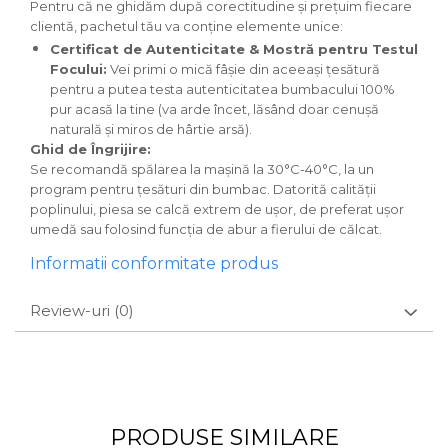
Pentru că ne ghidăm după corectitudine și prețuim fiecare
clientă, pachetul tău va conține elemente unice:
Certificat de Autenticitate & Mostră pentru Testul
Focului:
Vei primi o mică fâșie din aceeași țesătură
pentru a putea testa autenticitatea bumbacului 100%
pur acasă la tine (va arde încet, lăsând doar cenușă
naturală și miros de hârtie arsă).
Ghid de Îngrijire:
Se recomandă spălarea la mașină la 30°C-40°C, la un
program pentru țesături din bumbac. Datorită calității
poplinului, piesa se calcă extrem de ușor, de preferat ușor
umedă sau folosind funcția de abur a fierului de călcat.
Informatii conformitate produs
Review-uri
(0)
PRODUSE SIMILARE