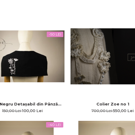
-50 LEI
 Negru Detașabil din Pânză
Colier Zoe no 1
u Broderie Albă Modernă Flori
150,00 Lei
100,00 Lei
700,00 Lei
550,00 Lei
de Câmp
-40 LEI