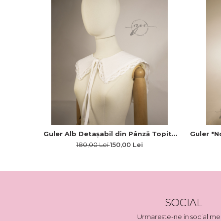
Guler Alb Detașabil din Pânză Topită
Guler "N
cu Dantelă Fină din Bumbac Stil Retro
180,00 Lei
150,00 Lei
SOCIAL
Urmareste-ne in social me