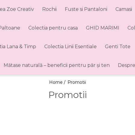
ea Zoe Creativ
Rochii
Fuste si Pantaloni
Camasi
 Paltoane
Colectia pentru casa
GHID MARIMI
Co
tia Lana & Timp
Colectia Linii Esentiale
Genti Tote
Mătase naturală – beneficii pentru păr și ten
Despre
Home /
Promotii
Promotii