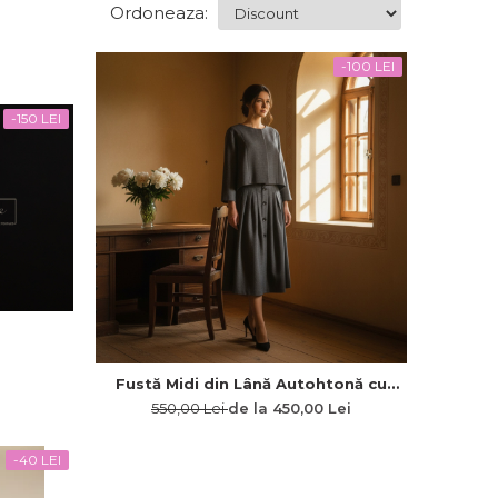
Ordoneaza:
-100 LEI
-150 LEI
Fustă Midi din Lână Autohtonă cu
Nasturi din Lemn și Buzunare
550,00 Lei
de la 450,00 Lei
-40 LEI