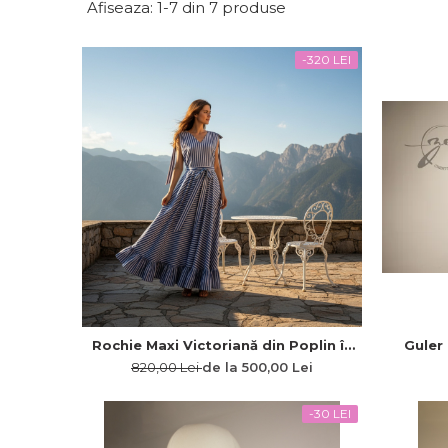
Afiseaza:
1-
7
din
7
produse
-320 LEI
Rochie Maxi Victoriană din Poplin în
Guler
Dungi cu Fustă în Cloș Amplu și
Topită c
820,00 Lei
de la 500,00 Lei
Volane
-30 LEI