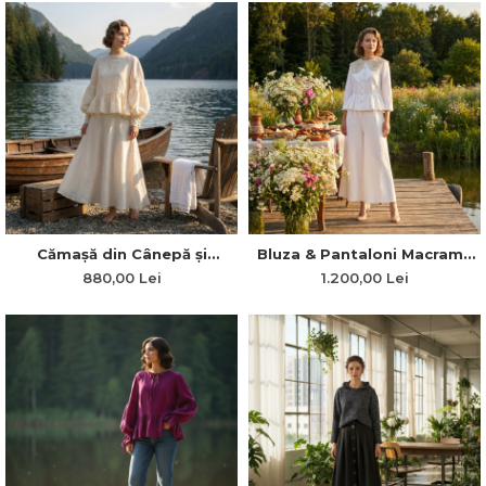
Cămașă din Cânepă și
Bluza & Pantaloni Macrame
Bumbac cu Mâneci Bufante
manuala Zoe
880,00 Lei
1.200,00 Lei
și Închidere la Spate