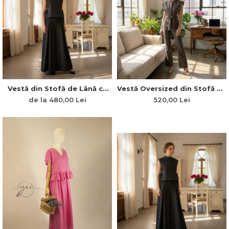
Vestă din Stofă de Lână cu
Vestă Oversized din Stofă de
Colțuri Pătrate, Pană pe Șold
Lână cu Cordon în Talie și
de la 480,00 Lei
520,00 Lei
și Cordon Lateral „Armonia
Nasturi din Lemn „Liniile
Liniilor”
Nobleții”