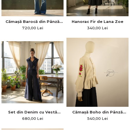
Cămașă Barocă din Pânză
Hanorac Fir de Lana Zoe
Topită de Bumbac cu Mâneci
720,00 Lei
340,00 Lei
Ample și Fronsuri
Set din Denim cu Vestă
Cămașă Boho din Pânză
Reglabilă și Pantaloni
Topită de Bumbac cu
680,00 Lei
540,00 Lei
Evazați Fustă
Broderie Florară Bujori