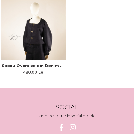
Sacou Oversize din Denim cu
Talie Accentuată
480,00 Lei
SOCIAL
Urmareste-ne in social media