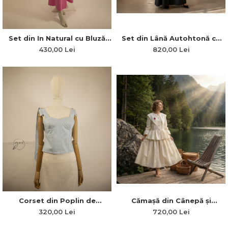
Set din Lână Autohtonă cu
Set din In Natural cu Bluză
Vestă Reglabiă Taina Liniilor
Lejeră și Fustă-Pantaloni cu
820,00 Lei
430,00 Lei
și Fustă-Pantaloni
Plii în Talie
Corset din Poplin de
Cămașă din Cânepă și
Bumbac Premium cu Șiret și
Bumbac cu Guler Generos și
320,00 Lei
720,00 Lei
Bretele Reglabile – Zoe
Maci Brodați