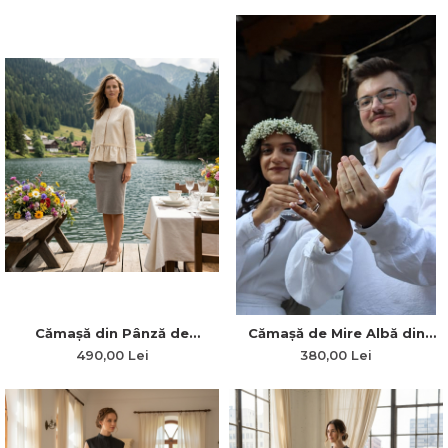
Simplității”
Cămașă din Pânză de
Cămașă de Mire Albă din
Bumbac Robust cu Mâneci
Pânză Topită de Inspirație
490,00 Lei
380,00 Lei
3/4 Simple și Plii în Talie
Tradițională Românească
„Zoe”