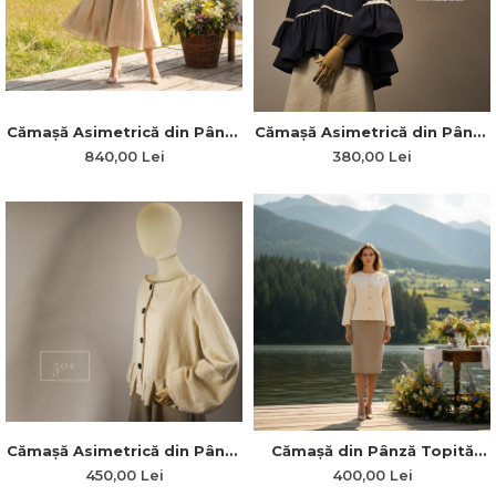
Cămașă Asimetrică din Pânză
Cămașă Asimetrică din Pânză
Topită cu Broderie Florală,
de Bumbac în Stil Medieval
840,00 Lei
380,00 Lei
Dantelă din Bumbac și Plii
cu Plii la Umeri și Talie
„Poveste Medievală”
Cămașă Asimetrică din Pânză
Cămașă din Pânză Topită
Topită cu Dantelă din
Robustă cu Mâneci Raglan și
450,00 Lei
400,00 Lei
Bumbac și Plii în Talie
Dantelă din Bumbac „Taina