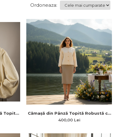
Ordoneaza:
ă Topită
Cămașă din Pânză Topită Robustă cu
 în Talie
Mâneci Raglan și Dantelă din Bumbac
400,00 Lei
„Taina Simplității”