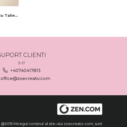
u Talie
SUPORT CLIENTI
9-17
+40740417813
office@zoecreativ.com
@2019 Întregul conținut al site-ului zoecreativ.com, sunt