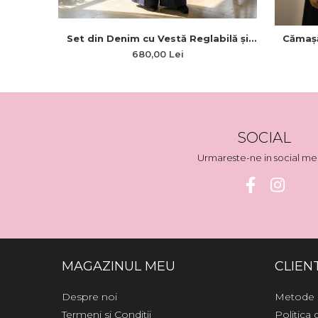
Set din Denim cu Vestă Reglabilă și
Cămașă
Pantaloni Evazați Fustă
Bumbac
680,00 Lei
SOCIAL
Urmareste-ne in social me
MAGAZINUL MEU
CLIENT
Despre noi
Metode 
Termeni si Conditii
Politica