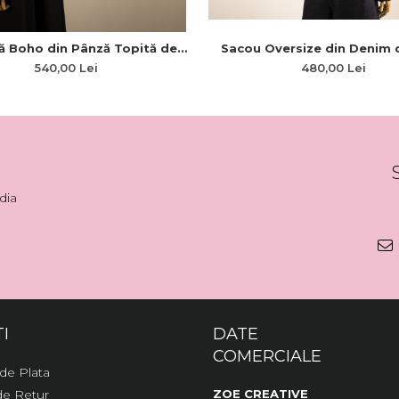
 Boho din Pânză Topită de
Sacou Oversize din Denim c
 cu Broderie Florară Bujori
Accentuată
540,00 Lei
480,00 Lei
dia
I
DATE
COMERCIALE
de Plata
 de Retur
ZOE CREATIVE