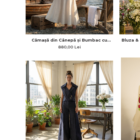
Cămașă din Cânepă și Bumbac cu
Bluza &
Mâneci Bufante și Închidere la Spate
880,00 Lei