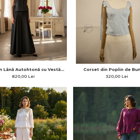
in Lână Autohtonă cu Vestă
Corset din Poplin de B
biă Taina Liniilor și Fustă-
Premium cu Șiret și Bretele 
820,00 Lei
320,00 Lei
Pantaloni
– Zoe