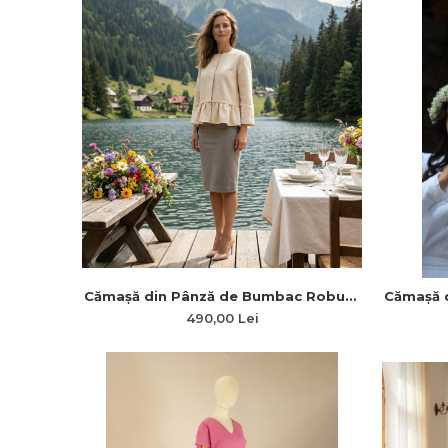
Cămașă din Pânză de Bumbac Robust
Cămașă d
cu Mâneci 3/4 Simple și Plii în Talie
de
490,00 Lei
„Zoe”