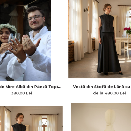
e Mire Albă din Pânză Topită
Vestă din Stofă de Lână cu 
 Inspirație Tradițională
Pătrate, Pană pe Șold și 
380,00 Lei
de la 480,00 Lei
Românească
Lateral „Armonia Liniil