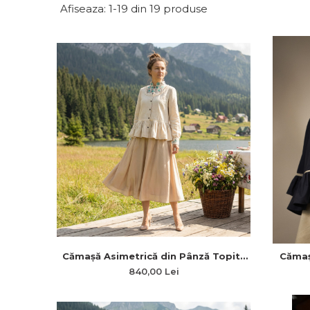
Afiseaza:
1-
19
din
19
produse
Cămașă Asimetrică din Pânză Topită
Cămaș
cu Broderie Florală, Dantelă din
Bumbac
840,00 Lei
Bumbac și Plii
Umeri ș