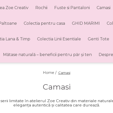
ea Zoe Creativ
Rochii
Fuste si Pantaloni
Camasi
 Paltoane
Colectia pentru casa
GHID MARIMI
Co
tia Lana & Timp
Colectia Linii Esentiale
Genti Tote
Mătase naturală – beneficii pentru păr și ten
Despre
Home /
Camasi
Camasi
erii limitate în atelierul Zoe Creativ din materiale natura
eleganța autentică și calitatea care durează.