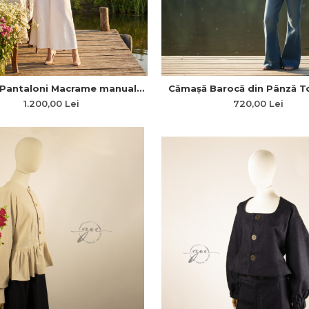
 Pantaloni Macrame manuala
Cămașă Barocă din Pânză T
Zoe
Bumbac cu Mâneci Ample și 
1.200,00 Lei
720,00 Lei