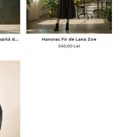
opită de
Hanorac Fir de Lana Zoe
Fronsuri
340,00 Lei