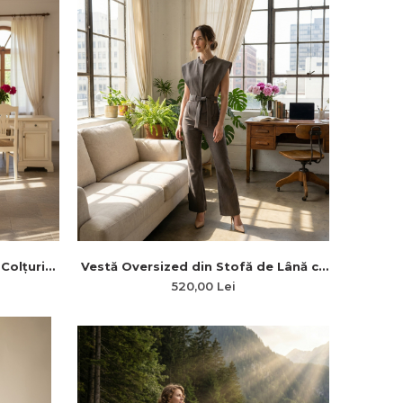
Colțuri
Vestă Oversized din Stofă de Lână cu
Cordon
Cordon în Talie și Nasturi din Lemn
520,00 Lei
or”
„Liniile Nobleții”