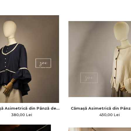
Cămașă Asimetrică din Pânz
ă Asimetrică din Pânză de
cu Dantelă din Bumbac și Plii
 în Stil Medieval cu Plii la
450,00 Lei
380,00 Lei
i Talie „Poveste Medievală”