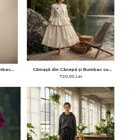
umbac
Cămașă din Cânepă și Bumbac cu
Reglabile
Guler Generos și Maci Brodați
720,00 Lei