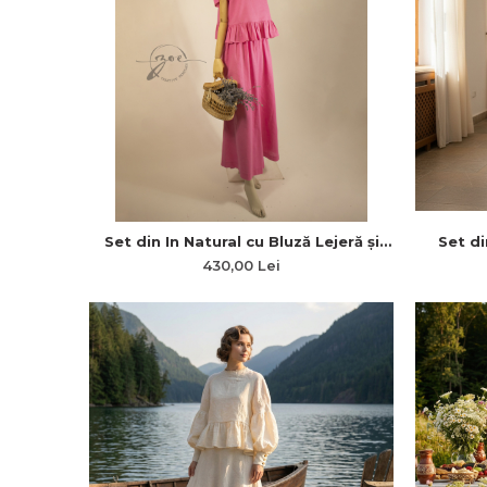
Set din In Natural cu Bluză Lejeră și
Set d
Fustă-Pantaloni cu Plii în Talie
Regla
430,00 Lei