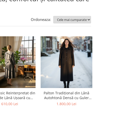
Ordoneaza:
sic Reinterpretat din
Palton Tradițional din Lână
de Lână Ușoară cu
Autohtonă Densă cu Guler
j în V – Sacoul Zoe
Amplu – Paltonul Moștenire
610,00 Lei
1.800,00 Lei