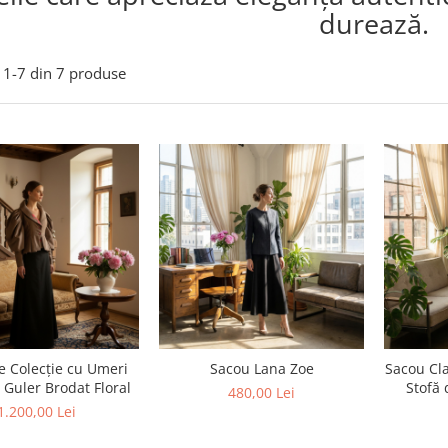
durează.
1-
7
din
7
produse
e Colecție cu Umeri
Sacou Lana Zoe
Sacou Cla
i Guler Brodat Floral
Stofă 
480,00 Lei
Decupa
1.200,00 Lei