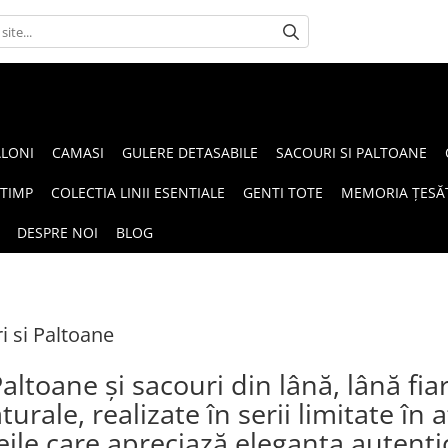
ALONI
CAMASI
GULERE DETASABILE
SACOURI SI PALTOANE
 TIMP
COLECTIA LINII ESENTIALE
GENTI TOTE
MEMORIA ȚESĂT
DESPRE NOI
BLOG
i si Paltoane
altoane și sacouri din lână, lână fia
turale, realizate în serii limitate în
ile care apreciază eleganța autentică