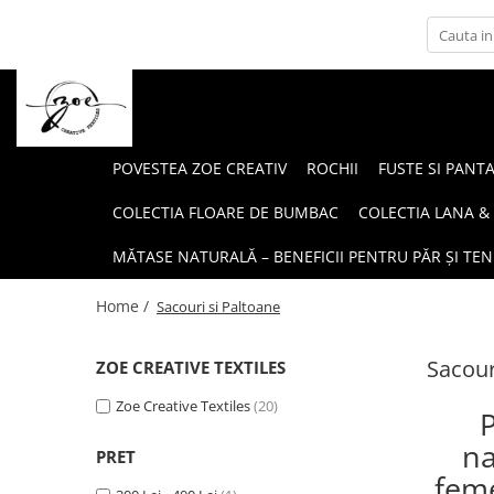
POVESTEA ZOE CREATIV
ROCHII
FUSTE SI PANT
COLECTIA FLOARE DE BUMBAC
COLECTIA LANA &
MĂTASE NATURALĂ – BENEFICII PENTRU PĂR ȘI TEN
Home /
Sacouri si Paltoane
Sacour
ZOE CREATIVE TEXTILES
Zoe Creative Textiles
(20)
P
na
PRET
feme