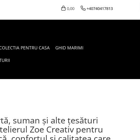
0,00
+40740417813
COLECTIA PENTRU CASA
GHID MARIMI
URII
rtă, suman și alte țesături
 atelierul Zoe Creativ pentru
, confortul și calitatea care